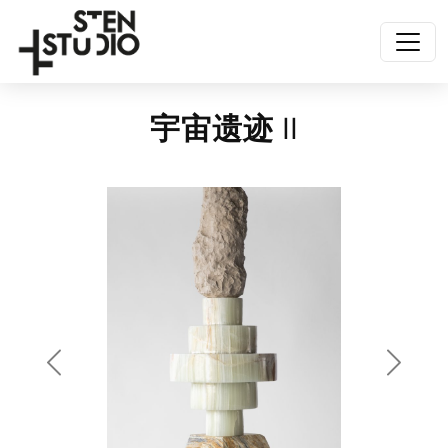
宇宙遗迹 II
Anterior
Siguien