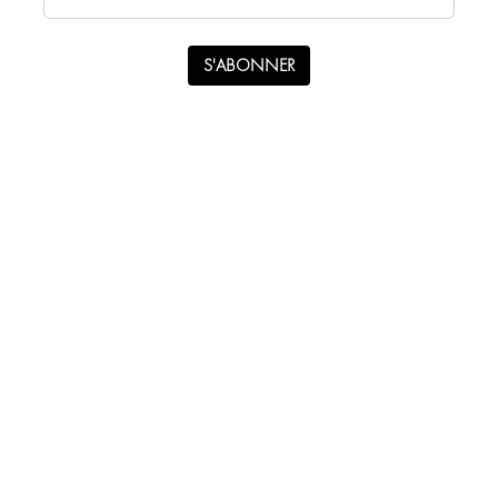
S'ABONNER
WhatsApp
Instagram
Facebook
S'abonner à la newsletter
info@stenstudio.com
Avis de confidentialité