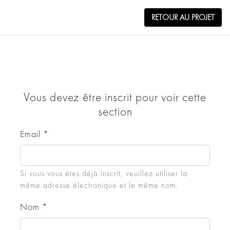
RETOUR AU PROJET
Téléchargements Fichiers 2D/3D
Nuances Volcaniques De Marbre
Vous devez être inscrit pour voir cette
V
section
RETOUR AU PROJET
Email
*
VOLCANIC-SHADES-OF-MARBLE-V.zip
Si vous vous êtes déjà inscrit, veuillez utiliser la
même adresse électronique et le même nom.
Nom
*