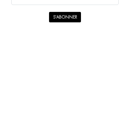
S'ABONNER
WhatsApp
Instagram
Facebook
S'abonner à la newsletter
info@stenstudio.com
Avis de confidentialité