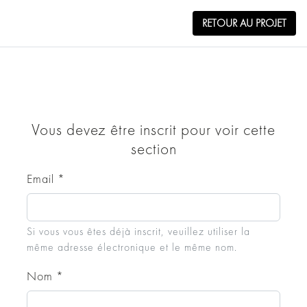
RETOUR AU PROJET
Téléchargements Fichiers 2D/3D
Reliques Cosmiques IX
Vous devez être inscrit pour voir cette
section
RETOUR AU PROJET
Email
*
Si vous vous êtes déjà inscrit, veuillez utiliser la
même adresse électronique et le même nom.
Nom
*