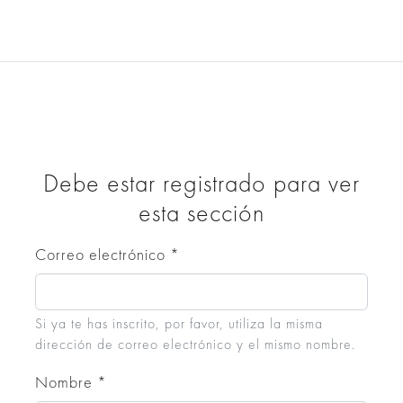
Colecciones
Bespoke
Nosotros
Ex
Descarga de Archivos 2D/3D
Matices Volcánicos II
Debe estar registrado para ver
esta sección
VOLCANIC-SHADES-II-FILES.zip
Correo electrónico
*
Si ya te has inscrito, por favor, utiliza la misma
dirección de correo electrónico y el mismo nombre.
Nombre
*